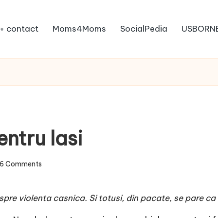
+ contact
Moms4Moms
SocialPedia
USBORN
ntru lasi
6 Comments
espre violenta casnica. Si totusi, din pacate, se pare 