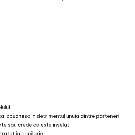
lului
a izbucnesc in detrimentul unuia dintre parteneri
ate sau crede ca este inselat
ratat in copilarie