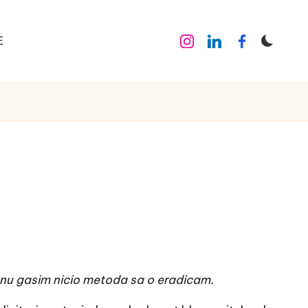
E
Instagram
Linkedin
Facebook
ca nu gasim nicio metoda sa o eradicam.