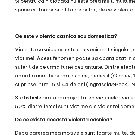
Si pentru ca niciodata nu este prea mult, multum
r
spune cititorilor si cititoarelor lor, de ce violent
n
o
Ce este violenta casnica sau domestica?
v
Violenta casnica nu este un eveniment singular,
a
victimei. Acest fenomen poate sa apara atat in cad
suferit de pe urma furiei dezlantuite. Dintre efec
c
aparitia unor tulburari psihice, decesul (Ganley, 
O
cuprinse intre 15 si 44 de ani (Ingrassia&Beck,
nl
Statisticile arata ca majoritatea victimelor viole
50% dintre femei sunt victime ale violentei dome
i
De ce exista aceasta violenta casnica?
n
Dupa parerea mea motivele sunt foarte multe, dar 