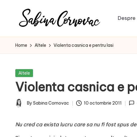
Skip
Despre 
to
S
content
-
creator
a
Home
Altele
Violenta casnica e pentru lasi
de
b
conținut
de
i
Posted
Altele
16
in
Violenta casnica e pe
n
ani
-
a
By
Sabina Cornovac
10 octombrie 2011
Posted
C
by
Nu cred ca exista lucru care sa nu fi fost spus d
o