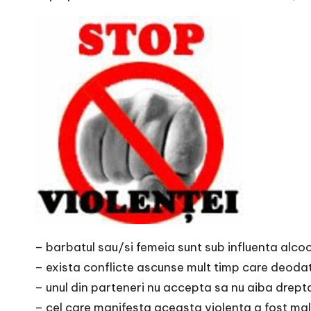
e
– barbatul sau/si femeia sunt sub influenta alcoo
– exista conflicte ascunse mult timp care deodat
– unul din parteneri nu accepta sa nu aiba drept
– cel care manifesta aceasta violenta a fost malt