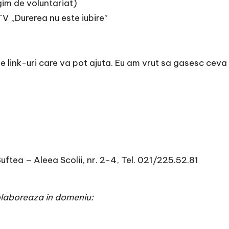
gim de voluntariat)
aTV
„Durerea nu este iubire”
e link-uri care va pot ajuta. Eu am vrut sa gasesc ceva 
ftea – Aleea Scolii, nr. 2-4, Tel. 021/225.52.81
olaboreaza in domeniu: