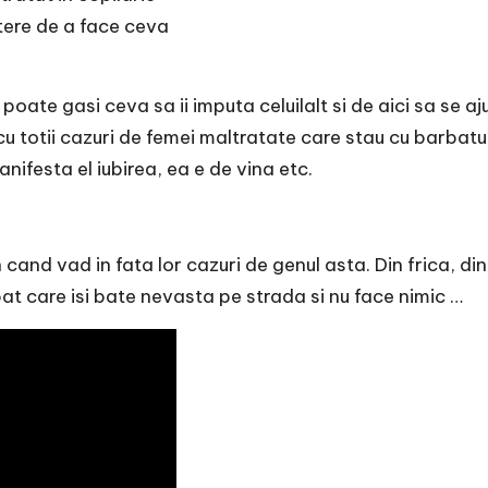
utere de a face ceva
 poate gasi ceva sa ii imputa celuilalt si de aici sa se 
totii cazuri de femei maltratate care stau cu barbatul vi
anifesta el iubirea, ea e de vina etc.
cand vad in fata lor cazuri de genul asta. Din frica, din 
rbat care isi bate nevasta pe strada si nu face nimic …