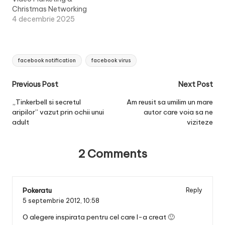
Christmas Networking
4 decembrie 2025
Tags:
facebook notification
facebook virus
Post
Previous Post
Next Post
navigation
„Tinkerbell si secretul
Am reusit sa umilim un mare
aripilor” vazut prin ochii unui
autor care voia sa ne
adult
viziteze
2 Comments
Pokeratu
Reply
5 septembrie 2012,
10:58
O alegere inspirata pentru cel care l-a creat 🙂