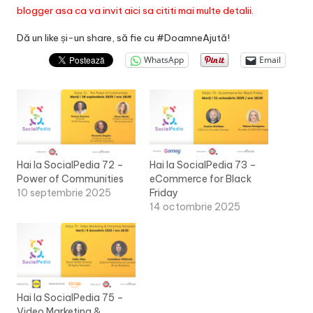
blogger asa ca va invit
aici
sa cititi mai multe detalii.
Dă un like și-un share, să fie cu #DoamneAjută!
WhatsApp
Email
Hai la SocialPedia 72 –
Hai la SocialPedia 73 –
Power of Communities
eCommerce for Black
10 septembrie 2025
Friday
14 octombrie 2025
Hai la SocialPedia 75 –
Video Marketing &