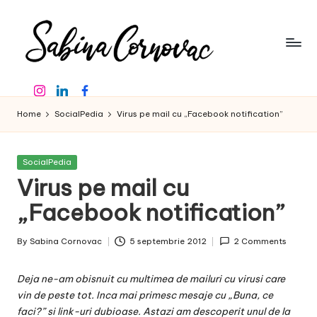
Skip
to
content
S
-
Instagram
Linkedin
Facebook
creator
a
de
Home
SocialPedia
Virus pe mail cu „Facebook notification”
b
conținut
de
in
16
Posted
SocialPedia
a
ani
in
Virus pe mail cu
-
C
„Facebook notification”
o
By
Sabina Cornovac
5 septembrie 2012
2 Comments
r
Posted
by
n
Deja ne-am obisnuit cu multimea de mailuri cu virusi care
o
vin de peste tot. Inca mai primesc mesaje cu „Buna, ce
faci?” si link-uri dubioase. Astazi am descoperit unul de la