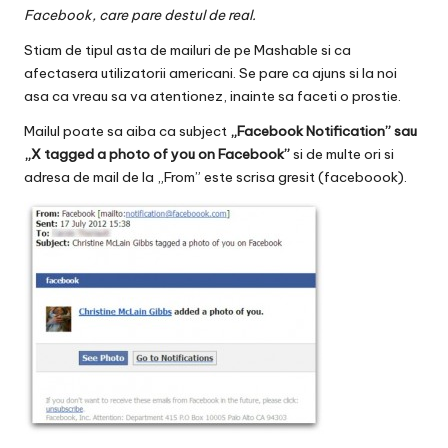
v
Facebook, care pare destul de real.
a
Stiam de tipul asta de mailuri de pe Mashable si ca
c
afectasera utilizatorii americani. Se pare ca ajuns si la noi
asa ca vreau sa va atentionez, inainte sa faceti o prostie.
O
Mailul poate sa aiba ca subject
„Facebook Notification” sau
nl
„X tagged a photo of you on Facebook”
si de multe ori si
adresa de mail de la „From” este scrisa gresit (faceboook).
in
e