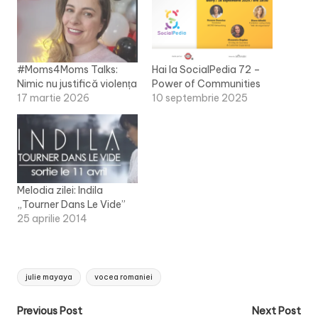
#Moms4Moms Talks:
Hai la SocialPedia 72 –
Nimic nu justifică violența
Power of Communities
17 martie 2026
10 septembrie 2025
Melodia zilei: Indila
„Tourner Dans Le Vide”
25 aprilie 2014
Tags:
julie mayaya
vocea romaniei
Post
Previous Post
Next Post