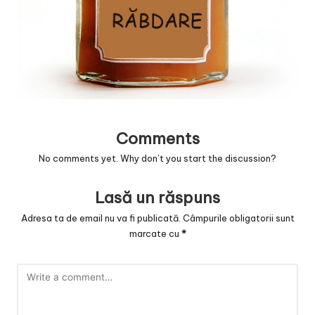
v
a
c
O
nl
in
Comments
e
No comments yet. Why don’t you start the discussion?
Lasă un răspuns
Adresa ta de email nu va fi publicată.
Câmpurile obligatorii sunt
marcate cu
*