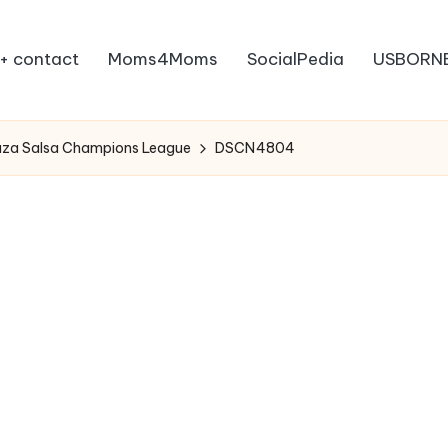
+ contact
Moms4Moms
SocialPedia
USBORN
eaza Salsa Champions League
DSCN4804