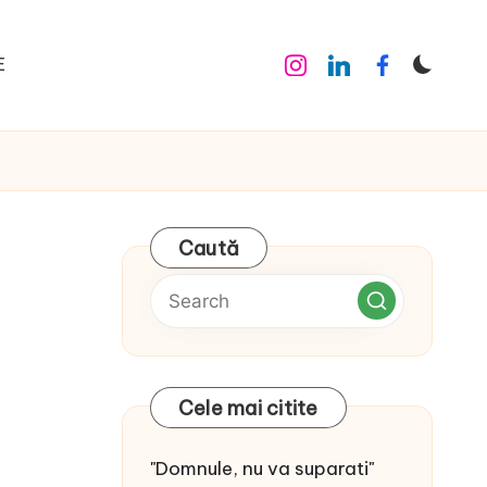
E
Instagram
Linkedin
Facebook
Caută
Cele mai citite
"Domnule, nu va suparati"