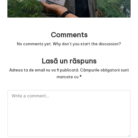
v
a
c
O
Comments
No comments yet. Why don’t you start the discussion?
nl
in
Lasă un răspuns
e
Adresa ta de email nu va fi publicată.
Câmpurile obligatorii sunt
marcate cu
*