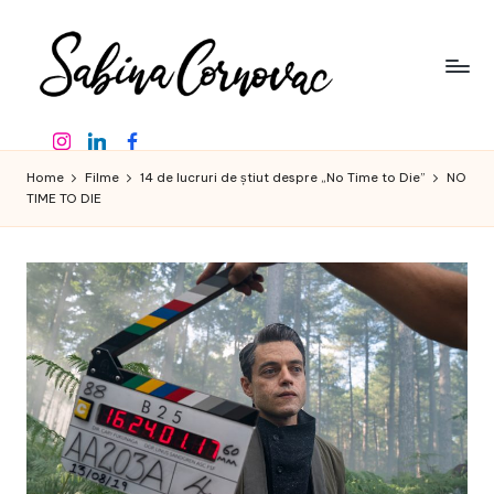
Skip
to
content
S
-
Instagram
Linkedin
Facebook
creator
a
de
Home
Filme
14 de lucruri de știut despre „No Time to Die”
NO
b
conținut
TIME TO DIE
de
in
16
a
ani
-
C
o
r
n
o