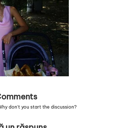
Comments
y don’t you start the discussion?
ă un răspuns