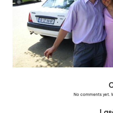
r
n
o
v
a
c
O
nl
i
No comments yet. Wh
n
Las