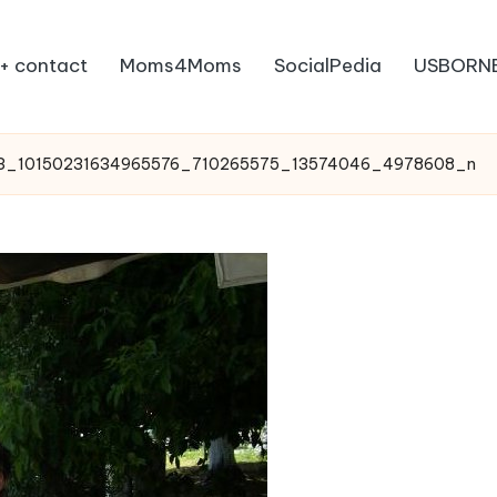
+ contact
Moms4Moms
SocialPedia
USBORN
3_10150231634965576_710265575_13574046_4978608_n