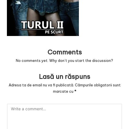
v
a
c
O
nl
Comments
in
No comments yet. Why don’t you start the discussion?
e
Lasă un răspuns
Adresa ta de email nu va fi publicată.
Câmpurile obligatorii sunt
marcate cu
*