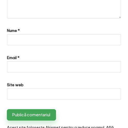
Nume
*
Email
*
Site web
Acest site folosește Akismet pentru a reduce spamul.
Află