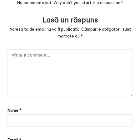
v
No comments yet. Why don’t you start the discussion?
a
Lasă un răspuns
c
Adresa ta de email nu va fi publicată.
Câmpurile obligatorii sunt
O
marcate cu
*
nl
in
e
Nume
*
Email
*