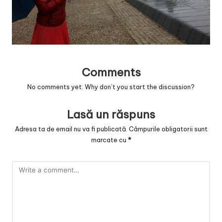
v
a
c
O
Comments
nl
No comments yet. Why don’t you start the discussion?
in
e
Lasă un răspuns
Adresa ta de email nu va fi publicată.
Câmpurile obligatorii sunt
marcate cu
*