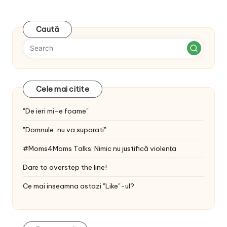
Caută
Cele mai citite
"De ieri mi-e foame"
"Domnule, nu va suparati"
#Moms4Moms Talks: Nimic nu justifică violența
Dare to overstep the line!
Ce mai inseamna astazi "Like"-ul?