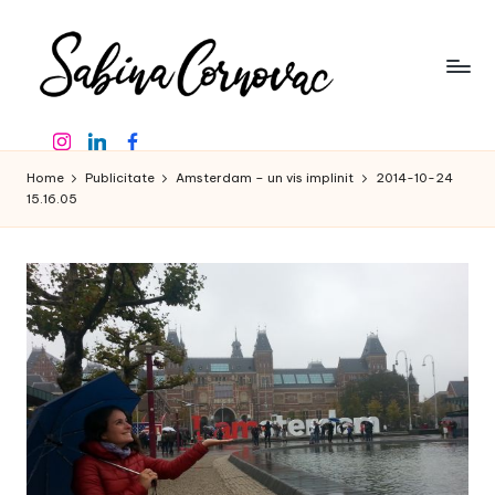
Skip
to
content
S
-
Instagram
Linkedin
Facebook
creator
a
de
Home
Publicitate
Amsterdam – un vis implinit
2014-10-24
b
conținut
15.16.05
de
in
16
a
ani
-
C
o
r
n
o