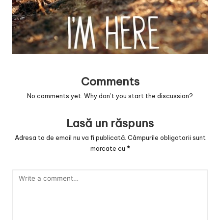
v
a
c
O
nl
Comments
in
No comments yet. Why don’t you start the discussion?
e
Lasă un răspuns
Adresa ta de email nu va fi publicată.
Câmpurile obligatorii sunt
marcate cu
*