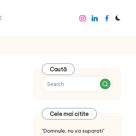
E
Instagram
Linkedin
Facebook
Caută
Cele mai citite
"Domnule, nu va suparati"