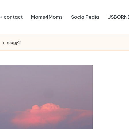
+ contact
Moms4Moms
SocialPedia
USBORN
rubgy2