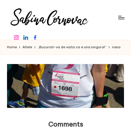
Skip
to
content
S
-
Instagram
Linkedin
Facebook
creator
a
de
Home
Altele
„Bucurati-va de viata ca e una singura!”
nasa
b
conținut
de
in
16
a
ani
-
C
o
r
n
o
Comments