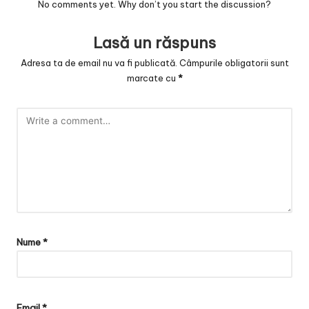
v
No comments yet. Why don’t you start the discussion?
a
Lasă un răspuns
c
Adresa ta de email nu va fi publicată.
Câmpurile obligatorii sunt
O
marcate cu
*
nl
in
e
Nume
*
Email
*