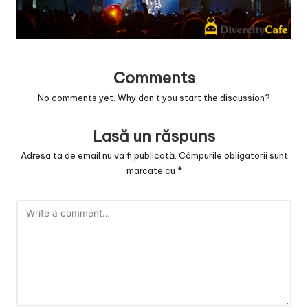
v
a
c
Comments
O
No comments yet. Why don’t you start the discussion?
nl
in
Lasă un răspuns
e
Adresa ta de email nu va fi publicată.
Câmpurile obligatorii sunt
marcate cu
*