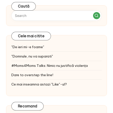
Caută
Cele mai citite
"De ieri mi-e foame"
"Domnule, nu va suparati"
#Moms4Moms Talks: Nimic nu justifică violența
Dare to overstep the line!
Ce mai inseamna astazi "Like"-ul?
Recomand