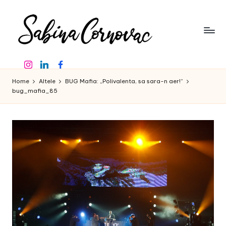
Skip
to
content
S
-
Instagram
Linkedin
Facebook
creator
a
de
Home
Altele
BUG Mafia: „Polivalenta, sa sara-n aer!”
b
conținut
bug_mafia_85
de
in
16
a
ani
-
C
o
r
n
o