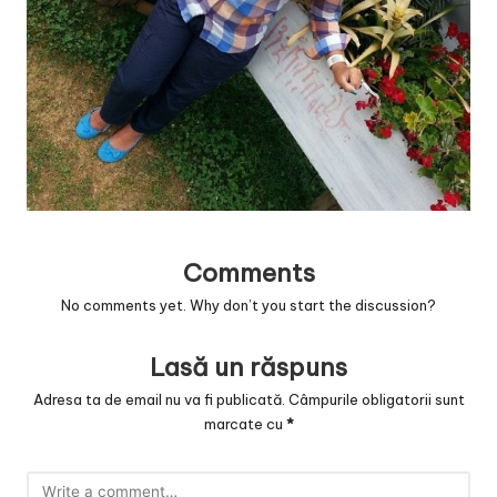
v
a
c
O
nl
in
e
Comments
No comments yet. Why don’t you start the discussion?
Lasă un răspuns
Adresa ta de email nu va fi publicată.
Câmpurile obligatorii sunt
marcate cu
*