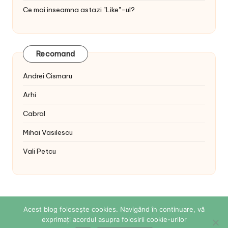
Ce mai inseamna astazi "Like"-ul?
Recomand
Andrei Cismaru
Arhi
Cabral
Mihai Vasilescu
Vali Petcu
Acest blog folosește cookies. Navigând în continuare, vă
exprimați acordul asupra folosirii cookie-urilor
Copyright 2026 — Sabina Cornovac Online. All rights