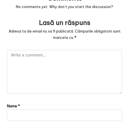
v
No comments yet. Why don’t you start the discussion?
a
c
Lasă un răspuns
O
Adresa ta de email nu va fi publicată.
Câmpurile obligatorii sunt
marcate cu
*
nl
in
e
Nume
*