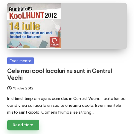
Posted
Evenimente
in
Cele mai cool localuri nu sunt in Centrul
Vechi
13 iulie 2012
In ultimul timp am ajuns cam des in Centrul Vechi. Toata lumea
cand vrea sa iasa la un suc te cheama acolo. Evenimentele
misto sunt acolo. Oamenii frumosi se strang…
Read More