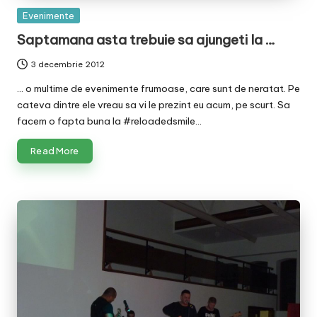
Posted
Evenimente
in
Saptamana asta trebuie sa ajungeti la …
3 decembrie 2012
... o multime de evenimente frumoase, care sunt de neratat. Pe
cateva dintre ele vreau sa vi le prezint eu acum, pe scurt. Sa
facem o fapta buna la #reloadedsmile…
Read More