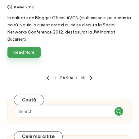
11 iulie 2012
In calitate de Blogger Oficial AVON (multumesc si pe aceasta
cale), va tin la curent astazi cu ce se discuta la Social
Networks Conference 2012, desfasurat la JW Marriot
Bucuresti.…
Read More
Paginație
1
…
7
8
9
10
11
…
16
PREVIOUS
NEXT
articole
PAGE
PAGE
Caută
Cele mai citite