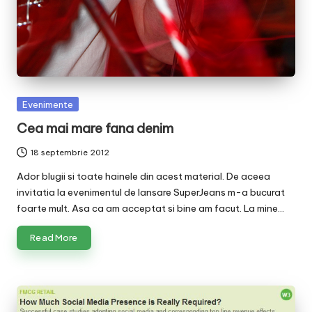
Posted
Evenimente
in
Cea mai mare fana denim
18 septembrie 2012
Ador blugii si toate hainele din acest material. De aceea
invitatia la evenimentul de lansare SuperJeans m-a bucurat
foarte mult. Asa ca am acceptat si bine am facut. La mine…
Read More