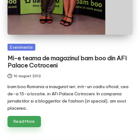
Posted
Evenimente
in
Mi-e teama de magazinul bam boo din AFI
Palace Cotroceni
10 august 2012
bam boo Romania a inaugurat ieri, intr-un cadru oficial, cea
de-a 15-a locatie, in AFi Palace Cotroceni. In compania
jurnalistilor si a bloggerilor de fashion (in special), am avut
placerea…
Read More