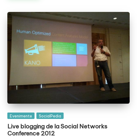
Posted
Evenimente
SocialPedia
in
Live blogging de la Social Networks
Conference 2012