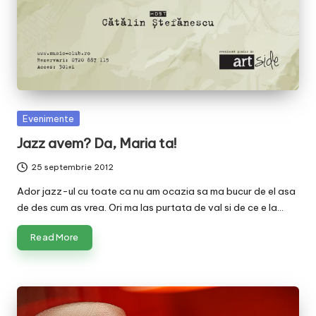
Posted
Evenimente
in
Jazz avem? Da, Maria ta!
25 septembrie 2012
Ador jazz-ul cu toate ca nu am ocazia sa ma bucur de el asa
de des cum as vrea. Ori ma las purtata de val si de ce e la…
Read More