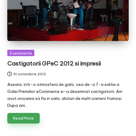
Posted
Evenimente
in
Castigatorii GPeC 2012 si impresii
31 octombrie 2012
Aseara, intr-o atmosfera de gala, cea de-a 7-a editie a
Galei Premiilor eCommerce si-a desemnat castigatorii. Am
avut onoarea sa fiu in sala, alaturi de multi oameni frumosi.
Dupa ani…
Read More