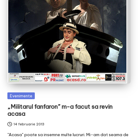
v
a
c
O
nl
in
e
Posted
Evenimente
in
„Militarul fanfaron” m-a facut sa revin
acasa
14 februarie 2013
"Acasa" poate sa insemne multe lucruri. Mi-am dat seama de