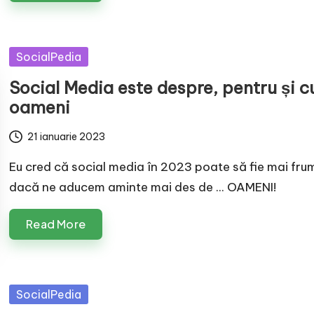
Posted
SocialPedia
in
Social Media este despre, pentru și c
oameni
21 ianuarie 2023
Eu cred că social media în 2023 poate să fie mai fr
dacă ne aducem aminte mai des de ... OAMENI!
Read More
Posted
SocialPedia
in