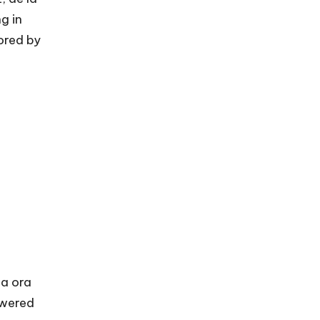
g in
ored by
la ora
owered