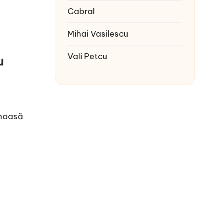
Cabral
Mihai Vasilescu
Vali Petcu
u
umoasă