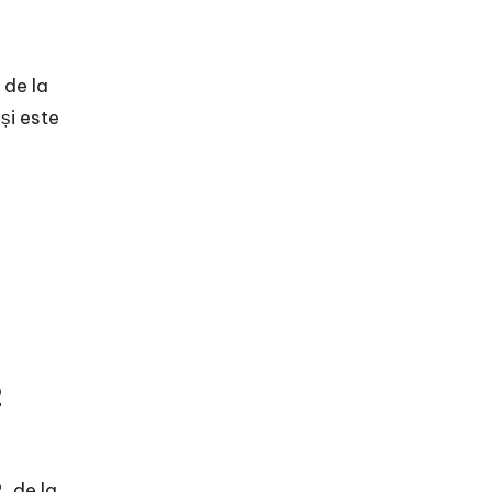
 de la
și este
2
, de la