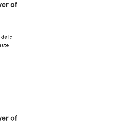
er of
 de la
este
er of