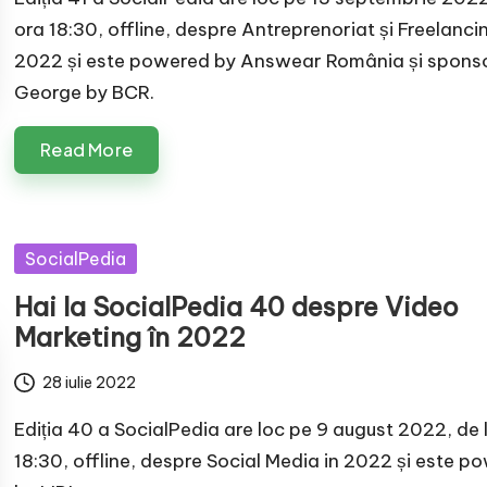
ora 18:30, offline, despre Antreprenoriat și Freelancin
2022 și este powered by Answear România și spons
George by BCR.
Read More
Posted
SocialPedia
in
Hai la SocialPedia 40 despre Video
Marketing în 2022
28 iulie 2022
Ediția 40 a SocialPedia are loc pe 9 august 2022, de 
18:30, offline, despre Social Media in 2022 și este p