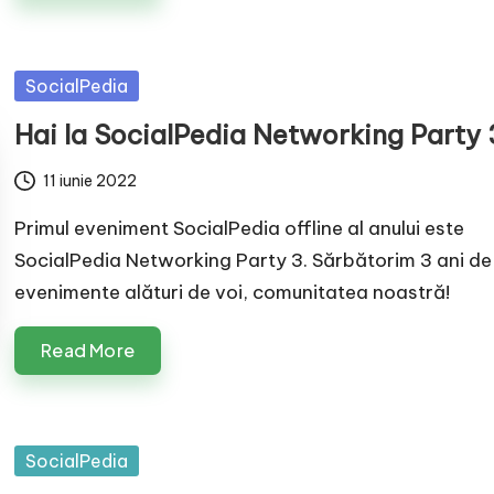
Posted
SocialPedia
in
Hai la SocialPedia Networking Party 
11 iunie 2022
Primul eveniment SocialPedia offline al anului este
SocialPedia Networking Party 3. Sărbătorim 3 ani de
evenimente alături de voi, comunitatea noastră!
Read More
Posted
SocialPedia
in