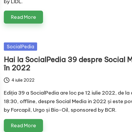
by LIDL.
Read More
Posted
SocialPedia
in
Hai la SocialPedia 39 despre Social 
în 2022
4 iulie 2022
Ediția 39 a SocialPedia are loc pe 12 iulie 2022, de la
18:30, offline, despre Social Media in 2022 și este p
by Forcapil, Urgo și Bio-Oil, sponsored by BCR.
Read More