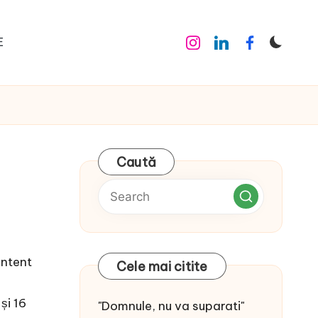
E
Instagram
Linkedin
Facebook
Caută
ontent
Cele mai citite
 și 16
"Domnule, nu va suparati"