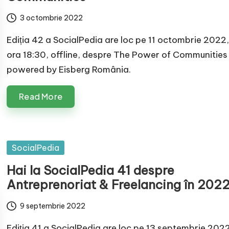
3 octombrie 2022
Ediția 42 a SocialPedia are loc pe 11 octombrie 2022,
ora 18:30, offline, despre The Power of Communities 
powered by Eisberg România.
Read More
Posted
SocialPedia
in
Hai la SocialPedia 41 despre
Antreprenoriat & Freelancing în 202
9 septembrie 2022
Ediția 41 a SocialPedia are loc pe 13 septembrie 2022