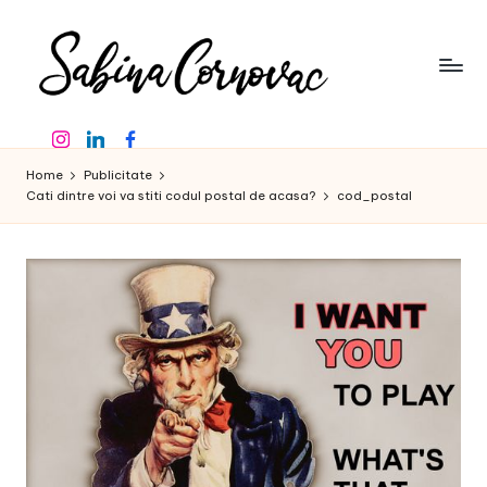
Skip
to
content
S
-
Instagram
Linkedin
Facebook
creator
a
de
Home
Publicitate
b
conținut
Cati dintre voi va stiti codul postal de acasa?
cod_postal
de
in
16
a
ani
-
C
o
r
n
o