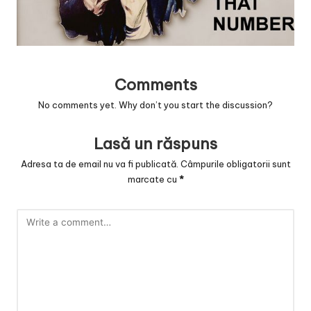
v
a
c
O
Comments
nl
No comments yet. Why don’t you start the discussion?
in
Lasă un răspuns
e
Adresa ta de email nu va fi publicată.
Câmpurile obligatorii sunt
marcate cu
*