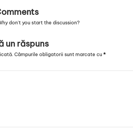
Comments
y don’t you start the discussion?
ă un răspuns
icată.
Câmpurile obligatorii sunt marcate cu
*