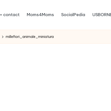
+ contact
Moms4Moms
SocialPedia
USBORN
millefiori_animale_miniatura