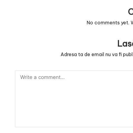
r
n
No comments yet. Wh
o
v
Las
a
Adresa ta de email nu va fi publ
c
O
nl
i
n