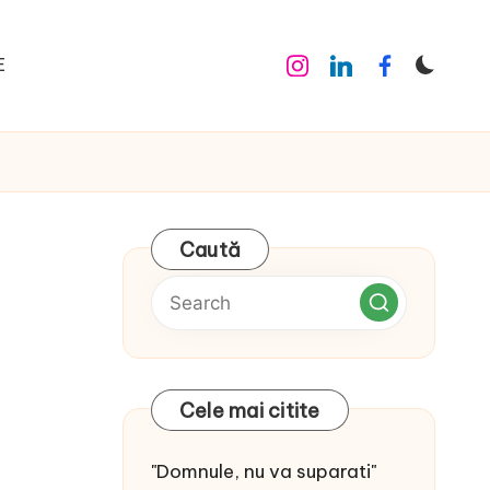
E
Instagram
Linkedin
Facebook
Caută
Cele mai citite
"Domnule, nu va suparati"