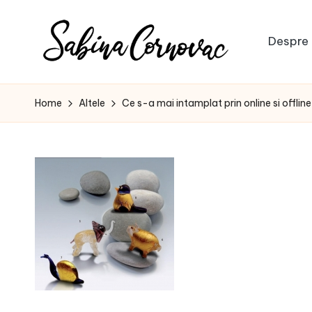
Skip
Despre 
to
S
content
-
creator
a
Home
Altele
Ce s-a mai intamplat prin online si offline
de
b
conținut
de
i
16
n
ani
-
a
C
o