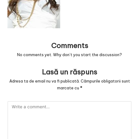
v
a
c
O
Comments
nl
No comments yet. Why don’t you start the discussion?
in
e
Lasă un răspuns
Adresa ta de email nu va fi publicată.
Câmpurile obligatorii sunt
marcate cu
*