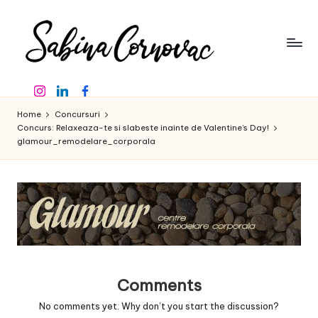
Skip
to
content
S
-
Instagram
Linkedin
Facebook
creator
a
de
Home
Concursuri
b
conținut
Concurs: Relaxeaza-te si slabeste inainte de Valentine’s Day!
glamour_remodelare_corporala
de
in
16
a
ani
-
C
o
r
n
Comments
o
No comments yet. Why don’t you start the discussion?