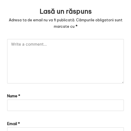
v
Lasă un răspuns
a
Adresa ta de email nu va fi publicată.
Câmpurile obligatorii sunt
c
marcate cu
*
O
nl
in
e
Nume
*
Email
*