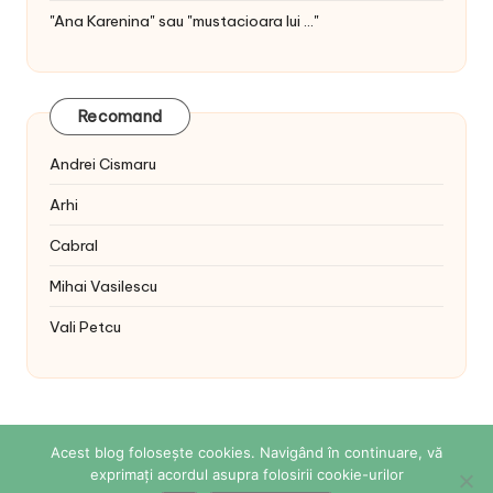
"Ana Karenina" sau "mustacioara lui ..."
Recomand
Andrei Cismaru
Arhi
Cabral
Mihai Vasilescu
Vali Petcu
Acest blog folosește cookies. Navigând în continuare, vă
exprimați acordul asupra folosirii cookie-urilor
Copyright 2026 — Sabina Cornovac Online. All rights