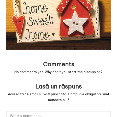
v
a
c
O
nl
in
e
Comments
No comments yet. Why don’t you start the discussion?
Lasă un răspuns
Adresa ta de email nu va fi publicată.
Câmpurile obligatorii sunt
marcate cu
*