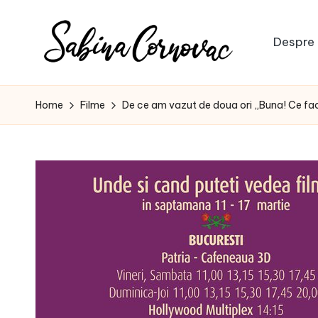
Skip
Despre 
to
S
content
-
creator
a
Home
Filme
De ce am vazut de doua ori „Buna! Ce fa
de
b
conținut
de
i
16
n
ani
-
a
C
o