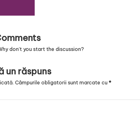
Comments
y don’t you start the discussion?
ă un răspuns
icată.
Câmpurile obligatorii sunt marcate cu
*