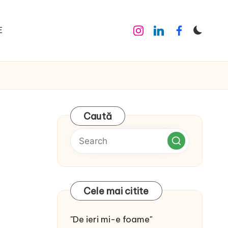
E
Instagram
Linkedin
Facebook
Caută
Cele mai citite
"De ieri mi-e foame"