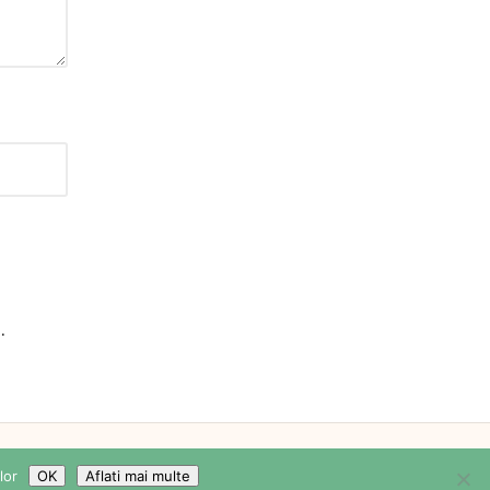
e
.
WordPress Theme
lor
OK
Aflati mai multe