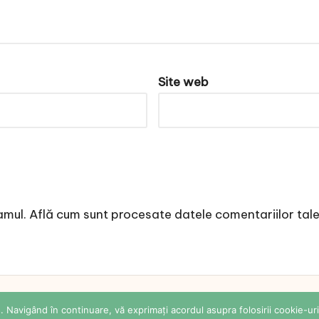
Site web
amul.
Află cum sunt procesate datele comentariilor tal
 Sabina Cornovac Online. All rights reserved.
Bloglo 
 Navigând în continuare, vă exprimați acordul asupra folosirii cookie-uri