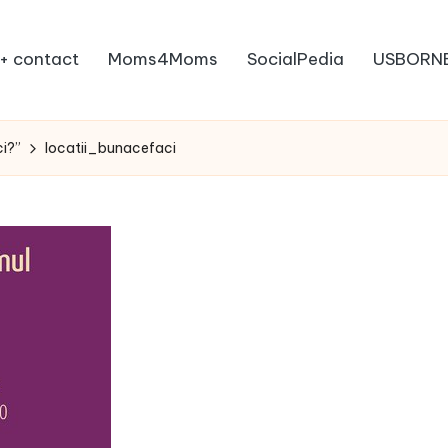
+ contact
Moms4Moms
SocialPedia
USBORN
ci?”
locatii_bunacefaci