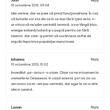
John
Reply
10 octombrie 2013,
09:04
Idei cretine, dar se pare că prind funcţionalitate. În caz
că lucrurile vor sta din ce în ce mai rău în ţara asta, n-
ar strica să ne luăm centrală termică, izvor lângă bloc,
energie eoliană/solară şi o puşcă pentru cei fără
neuroni, dar care-şi permit să cuvânteze astfel de
mişcări împotriva populaţiei muncitoare.
Iohanna
Reply
10 octombrie 2013,
10:02
Incredibil…pe-asta n-o stiam. Chiar ca ne intoarcem la
vremurile lui Ceausescu. In cazul acesta, pot sa zic ca
am noroc ca mi-am pus centrala, dar sigur le vin si alte
idei in curand…
Lucian
Reply