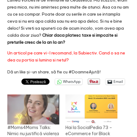
Lumea vorbeste de vremurile lui Ceausescu. Ma scuzati, eram
prea mica, nu imi amintesc prea multe de atunci. Asa ca nu am
cu ce sa compar. Poate doar cu serile in care se intampla
ceva si nu era apa calda sau nu era apa deloc. Si nu e bine
deloc! Si vreti sa spuneti ca de acum incolo, vom avea apa
calda doar ziua?
Chiar daca platesc taxe si impozite si
preturile cresc de la an la an?
Un articol pe care vi-l recomand, la
Subiectiv
. Cand o sa ne
dea cu portia si lumina si netul?
Dă un like și-un share, să fie cu #DoamneAjută!
WhatsApp
Email
#Moms4Moms Talks:
Hai la SocialPedia 73 –
Nimic nu justifică violența
eCommerce for Black