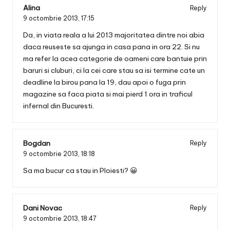
Alina
Reply
9 octombrie 2013,
17:15
Da, in viata reala a lui 2013 majoritatea dintre noi abia
daca reuseste sa ajunga in casa pana in ora 22. Si nu
ma refer la acea categorie de oameni care bantuie prin
baruri si cluburi, ci la cei care stau sa isi termine cate un
deadline la birou pana la 19, dau apoi o fuga prin
magazine sa faca piata si mai pierd 1 ora in traficul
infernal din Bucuresti.
Bogdan
Reply
9 octombrie 2013,
18:18
Sa ma bucur ca stau in Ploiesti? 😀
Dani Novac
Reply
9 octombrie 2013,
18:47