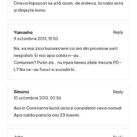
Cineva împușcat se uită acum, de undeva, la nația asta
și rânjește ironic.
Yamasha
Reply
9 octombrie 2013,
19:50
Na, sa mai zica bucurestenii ca aia din provincie sunt
nespalati. Ei nici apa calda n-au…
Comunism? Putin zis… nu injura lumea zilele trecute PD-
L? Na ce-au facut si socialistii…
Simona
Reply
10 octombrie 2013,
00:56
Aici in Constanta lucrul asta e considerat ceva normal.
Apa calda pana la ora 23 maxim.