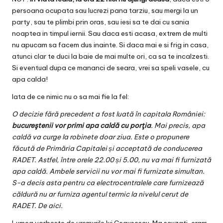
persoana ocupata sau lucrezi pana tarziu, sau mergi la un
party, sau te plimbi prin oras, sau iesi sa te dai cu sania
noaptea in timpul iernii. Sau daca esti acasa, extrem de multi
nu apucam sa facem dus inainte. Si daca mai e si frig in casa,
atunci clar te duci la baie de mai multe ori, ca sa te incalzesti.
Si eventual dupa ce mananci de seara, vrei sa speli vasele, cu
apa calda!
Iata de ce nimic nu o sa mai fie la fel:
O decizie fără precedent a fost luată în capitala României:
bucureştenii vor primi apa caldă cu porţia
. Mai precis, apa
caldă va curge la robinete doar ziua. Este o propunere
făcută de Primăria Capitalei și acceptată de conducerea
RADET. Astfel, între orele 22.00 și 5.00, nu va mai fi furnizată
apa caldă. Ambele servicii nu vor mai fi furnizate simultan.
S-a decis asta pentru ca electrocentralele care furnizează
căldură nu ar furniza agentul termic la nivelul cerut de
RADET. De
aici
.