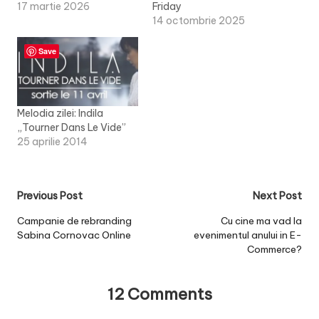
17 martie 2026
Friday
14 octombrie 2025
Save
Melodia zilei: Indila
„Tourner Dans Le Vide”
25 aprilie 2014
Post
Previous Post
Next Post
navigation
Campanie de rebranding
Cu cine ma vad la
Sabina Cornovac Online
evenimentul anului in E-
Commerce?
12 Comments