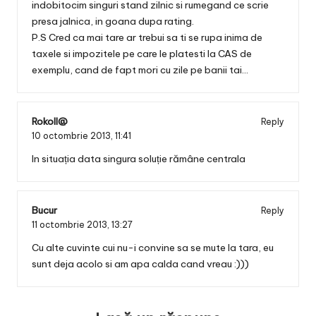
indobitocim singuri stand zilnic si rumegand ce scrie
presa jalnica, in goana dupa rating.
P.S Cred ca mai tare ar trebui sa ti se rupa inima de
taxele si impozitele pe care le platesti la CAS de
exemplu, cand de fapt mori cu zile pe banii tai…
Rokoll@
Reply
10 octombrie 2013,
11:41
In situația data singura soluție rămâne centrala
Bucur
Reply
11 octombrie 2013,
13:27
Cu alte cuvinte cui nu-i convine sa se mute la tara, eu
sunt deja acolo si am apa calda cand vreau :)))