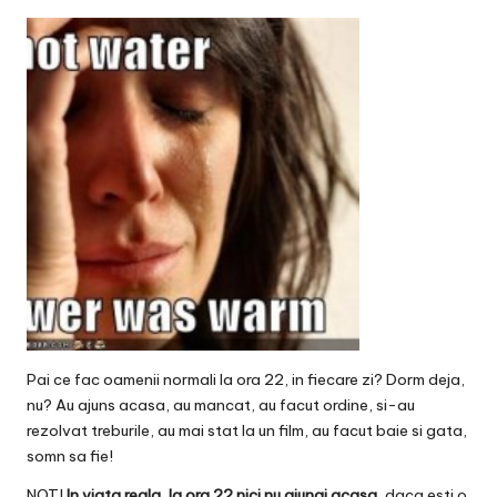
v
a
c
O
nl
in
e
Pai ce fac oamenii normali la ora 22, in fiecare zi? Dorm deja,
nu? Au ajuns acasa, au mancat, au facut ordine, si-au
rezolvat treburile, au mai stat la un film, au facut baie si gata,
somn sa fie!
NOT!
In viata reala, la ora 22 nici nu ajungi acasa
, daca esti o