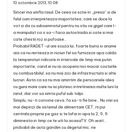
10 octombrie 2013,
10:08
Sincer ma umfla rasul. De ceea ce scrie in „presa” si de
felul cum interpreteaza majoritatea, care se duce la
vot si da cu subsemnatul pentru nu stiu ce gigel care l-
a manipulat ca o sa-i faca autostrada si cate si mai
cate chestii roz si pufoase…
Probabil RADET-ul are scuza lui, foarte buna si anume
aia ca nu renteaza in niciun fel sa furnizeze apa calda
la temperaturi ridicate in intervale de timp mai putin
importante, cand ei nu isi acopera nici macar costurile
cu combustibilul, sa nu mai zici de infrastructura si alte
lucruri. Asta ca sa nu mai amintim de persoanele alea
cu gura mare care nu isi platesc intretinerea multe luni la
rand, dar vor sa simta puful sub talpi.
Simplu, nu-ti convine ceva, fa sa-ti fie bine… Nu vrei sa
mai depinzi de sistemul de alimentare CET, iti pui
centrala proprie pe gaz si te lafai in apa la 2, 5, 9
dimineata in timp ce te uiti la acasaTV. Oh wait…
probabil de asta gandim cu degetul mic, ne