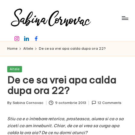
Skip
to
content
S
-
Instagram
Linkedin
Facebook
creator
a
de
Home
Altele
De ce sa vrei apa calda dupa ora 22?
b
conținut
de
in
16
Posted
Altele
a
ani
in
De ce sa vrei apa calda
-
C
dupa ora 22?
o
By
Sabina Cornovac
9 octombrie 2013
12 Comments
r
Posted
by
n
Stiu ca e o intrebare retorica, prosteasca, aiurea si ca o sa
o
ziceti ca am innebunit. Chiar, de ce ai vrea sa curga apa
calda la ora aia? De ce nu dormi atunci?