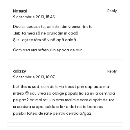
Natural
Reply
9 octombrie 2013,
15:46
Decizii ceausiste, amintiri din vremuri triste:
„Iubita mea să ne aruncăm în cadă
Şi s-aşteptăm să vină apă caldă…”
Cam asa era refrenul in epoca de aur.
adizzy
Reply
9 octombrie 2013,
16:07
but this is sad, cum de le-a trecut prin cap asta ma
intreb 🙁 sau vrea sa oblige populatia sa isi ia centrala
pe gaz? ca mai stiu un oras mai mic care a oprit de tot
si caldura si apa calda si le-a dat niste bani sau
posibilitatea de rate pentru centrala/gaz.