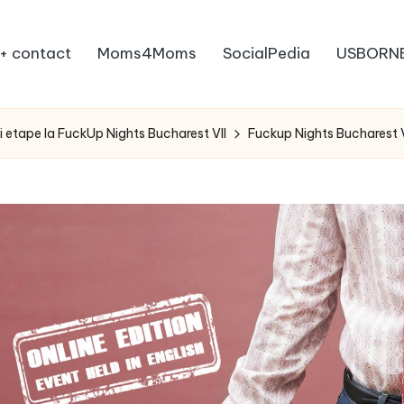
+ contact
Moms4Moms
SocialPedia
USBORN
i etape la FuckUp Nights Bucharest VII
Fuckup Nights Bucharest V