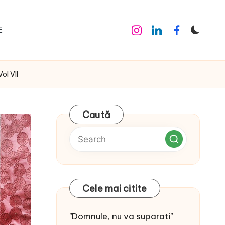
E
Instagram
Linkedin
Facebook
ol VII
Caută
Cele mai citite
"Domnule, nu va suparati"