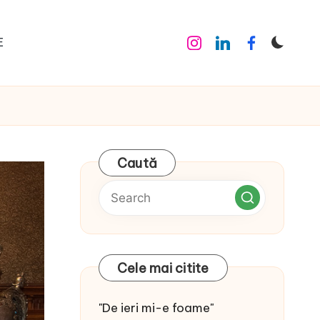
E
Instagram
Linkedin
Facebook
Caută
Cele mai citite
"De ieri mi-e foame"