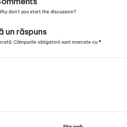
Comments
y don’t you start the discussion?
ă un răspuns
icată.
Câmpurile obligatorii sunt marcate cu
*
Site web