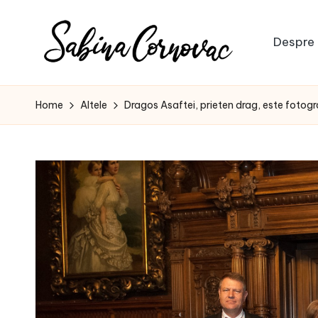
Skip
Despre 
to
S
content
-
creator
a
Home
Altele
Dragos Asaftei, prieten drag, este fotogr
de
b
conținut
de
i
16
n
ani
-
a
C
o