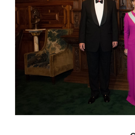
r
n
o
v
a
c
O
nl
i
n