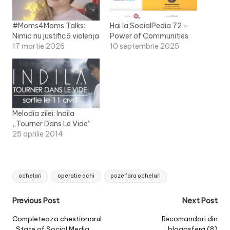
#Moms4Moms Talks:
Hai la SocialPedia 72 –
Nimic nu justifică violența
Power of Communities
17 martie 2026
10 septembrie 2025
Melodia zilei: Indila
„Tourner Dans Le Vide”
25 aprilie 2014
Tags:
ochelari
operatie ochi
poze fara ochelari
Post
Previous Post
Next Post
navigation
Completeaza chestionarul
Recomandari din
„State of Social Media
blogosfera (8)