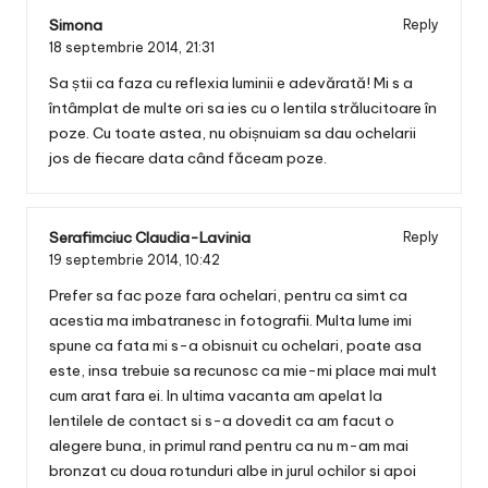
Simona
Reply
18 septembrie 2014,
21:31
Sa știi ca faza cu reflexia luminii e adevărată! Mi s a
întâmplat de multe ori sa ies cu o lentila strălucitoare în
poze. Cu toate astea, nu obișnuiam sa dau ochelarii
jos de fiecare data când făceam poze.
Serafimciuc Claudia-Lavinia
Reply
19 septembrie 2014,
10:42
Prefer sa fac poze fara ochelari, pentru ca simt ca
acestia ma imbatranesc in fotografii. Multa lume imi
spune ca fata mi s-a obisnuit cu ochelari, poate asa
este, insa trebuie sa recunosc ca mie-mi place mai mult
cum arat fara ei. In ultima vacanta am apelat la
lentilele de contact si s-a dovedit ca am facut o
alegere buna, in primul rand pentru ca nu m-am mai
bronzat cu doua rotunduri albe in jurul ochilor si apoi