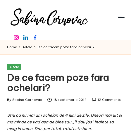
Skip
to
content
S
-
Instagram
Linkedin
Facebook
creator
a
de
Home
Altele
De ce facem poze fara ochelari?
b
conținut
de
in
16
Posted
Altele
a
ani
in
De ce facem poze fara
-
C
ochelari?
o
By
Sabina Cornovac
18 septembrie 2014
12 Comments
r
Posted
by
n
Stiu ca nu mai am ochelari de 4 luni de zile. Uneori mai uit si
o
ma mir de ce vad asa de bine sau „ii dau jos” inainte sa
merg la somn. Dar, per total, totul este bine.