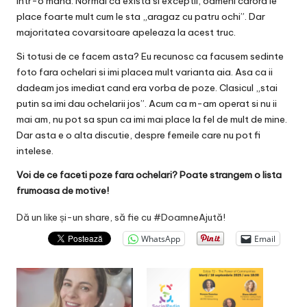
intr-o mana. Normal ca exista si exceptii, oameni carora le
place foarte mult cum le sta „aragaz cu patru ochi”. Dar
majoritatea covarsitoare apeleaza la acest truc.
Si totusi de ce facem asta? Eu recunosc ca facusem sedinte
foto fara ochelari si imi placea mult varianta aia. Asa ca ii
dadeam jos imediat cand era vorba de poze. Clasicul „stai
putin sa imi dau ochelarii jos”. Acum ca
m-am operat si nu ii
mai am
, nu pot sa spun ca imi mai place la fel de mult de mine.
Dar asta e o alta discutie, despre femeile care nu pot fi
intelese.
Voi de ce faceti poze fara ochelari? Poate strangem o lista
frumoasa de motive!
Dă un like și-un share, să fie cu #DoamneAjută!
WhatsApp
Email