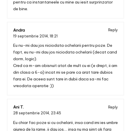
pentru ca instantaneele cu mine au iesit surprinzator
de bine.
Andra
Reply
19 septembrie 2014,
18:21
Eu nu-mi dau jos niciodata ochelarii pentru poze. De
fapt, eu nu-mi dau jos niciodata ochelarii (decat cand
dorm, logic).
Cred ca m-am obisnuit atat de mult cu ei (e drept, ii am
din clasa a 6-a) incat mi se pare ca arat tare dubios
fara ei. De aceea sunt tare in dubii daca sa-mi fac
vreodata operatie :))
Ani T.
Reply
28 septembrie 2014,
23:45
Eu chiar fac poze si cu ochelarii, insa cand imi ies umbre
aiurea de la rame, ii dau jos…. insa nu ma simt ok fara