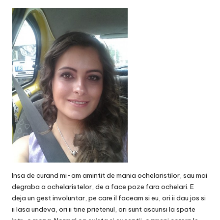
v
a
c
O
nl
in
e
Insa de curand mi-am amintit de mania ochelaristilor, sau mai
degraba a ochelaristelor, de a face poze fara ochelari. E
deja un gest involuntar, pe care il faceam si eu, ori ii dau jos si
ii lasa undeva, ori ii tine prietenul, ori sunt ascunsi la spate