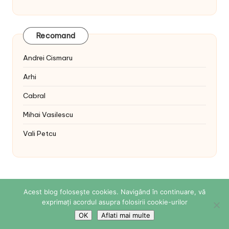
Recomand
Andrei Cismaru
Arhi
Cabral
Mihai Vasilescu
Vali Petcu
Acest blog folosește cookies. Navigând în continuare, vă
exprimați acordul asupra folosirii cookie-urilor
Copyright 2026 — Sabina Cornovac Online. All rights
reserved.
Bloglo WordPress Theme
OK
Aflati mai multe