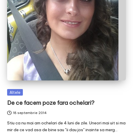
v
a
c
O
nl
in
e
Posted
Altele
in
De ce facem poze fara ochelari?
18 septembrie 2014
Stiu ca nu mai am ochelari de 4 luni de zile. Uneori mai uit si ma
mir de ce vad asa de bine sau "ii dau jos" inainte sa merg…