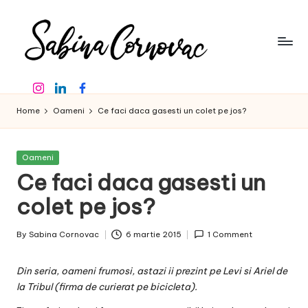
Skip
to
content
S
-
Instagram
Linkedin
Facebook
creator
a
de
Home
Oameni
Ce faci daca gasesti un colet pe jos?
b
conținut
de
in
16
Posted
Oameni
a
ani
in
Ce faci daca gasesti un
-
C
colet pe jos?
o
By
Sabina Cornovac
6 martie 2015
1 Comment
r
Posted
by
n
Din seria,
oameni
frumosi, astazi ii prezint pe Levi si Ariel de
o
la Tribul (firma de curierat pe bicicleta).