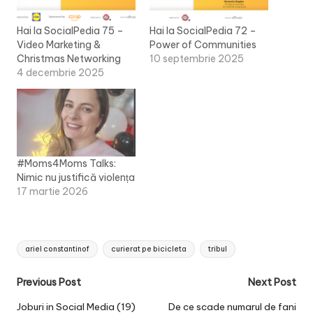
Hai la SocialPedia 75 –
Hai la SocialPedia 72 –
Video Marketing &
Power of Communities
Christmas Networking
10 septembrie 2025
4 decembrie 2025
#Moms4Moms Talks:
Nimic nu justifică violența
17 martie 2026
Tags:
ariel constantinof
curierat pe bicicleta
tribul
Post
Previous Post
Next Post
navigation
Joburi in Social Media (19)
De ce scade numarul de fani