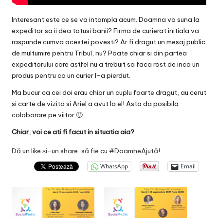
Interesant este ce se va intampla acum. Doamna va suna la
expeditor sa ii dea totusi banii? Firma de curierat initiala va
raspunde cumva acestei povesti? Ar fi dragut un mesaj public
de multumire pentru Tribul, nu? Poate chiar si din partea
expeditorului care astfel nu a trebuit sa faca rost de inca un
produs pentru ca un curier l-a pierdut.
Ma bucur ca cei doi erau chiar un cuplu foarte dragut, au cerut
si carte de vizita si Ariel a avut la el! Asta da posibila
colaborare pe viitor 🙂
Chiar, voi ce ati fi facut in situatia aia?
Dă un like și-un share, să fie cu #DoamneAjută!
WhatsApp
Email