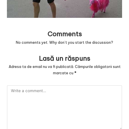
v
a
c
O
Comments
nl
No comments yet. Why don’t you start the discussion?
in
Lasă un răspuns
e
Adresa ta de email nu va fi publicată.
Câmpurile obligatorii sunt
marcate cu
*