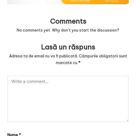
v
a
Comments
c
No comments yet. Why don’t you start the discussion?
O
nl
Lasă un răspuns
in
Adresa ta de email nu va fi publicată.
Câmpurile obligatorii sunt
marcate cu
*
e
Nume
*