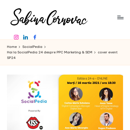
Skip
to
content
S
-
Instagram
Linkedin
Facebook
creator
a
de
Home
SocialPedia
b
conținut
Hai la SocialPedia 24 despre PPC Marketing & SEM
cover event
SP24
de
in
16
a
ani
-
C
o
r
n
o