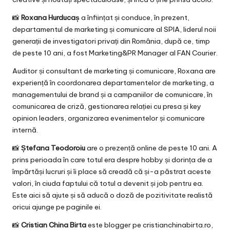
📸
Roxana Hurducaș
a înființat și conduce, în prezent,
departamentul de marketing și comunicare al SPIA, liderul noii
generații de investigatori privați din România, după ce, timp
de peste 10 ani, a fost Marketing&PR Manager al FAN Courier.
Auditor și consultant de marketing și comunicare, Roxana are
experiență în coordonarea departamentelor de marketing, a
managementului de brand și a campaniilor de comunicare, în
comunicarea de criză, gestionarea relației cu presa și key
opinion leaders, organizarea evenimentelor și comunicare
internă.
📸
Ștefana Teodoroiu
are o prezență online de peste 10 ani. A
prins perioada în care totul era despre hobby și dorința de a
împărtăși lucruri și îi place să creadă că și-a păstrat aceste
valori, în ciuda faptului că totul a devenit și job pentru ea.
Este aici să ajute și să aducă o doză de pozitivitate realistă
oricui ajunge pe paginile ei.
📸
Cristian China Birta
este blogger pe cristianchinabirta.ro,