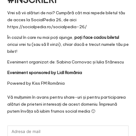
Vrei să vii alături de noi? Cumpără cât mai repede biletul tău
de acces la SocialPedia 26, de aici
https://socialpedia.ro/socialpedia-26/
În cazul în care nu mai poți ajunge,
poți face cadou biletul
oricui vrei tu (sau să îl vinzi), chiar dacă e trecut numele tău pe
bilet!
Eveniment organizat de: Sabina Cornovac și Iulia Stănescu
Eveniment sponsored by
Lidl
România
Powered by
Kiss FM România
Vă mulțumim în avans pentru share-uri și pentru participarea
alături de prieteni interesați de acest domeniu. Împreună
putem învăța să iubim frumos social media 🙂