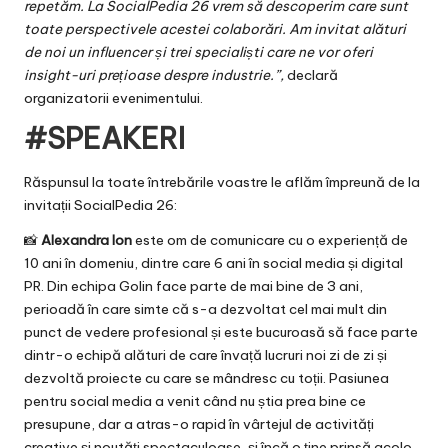
repetăm. La SocialPedia 26 vrem să descoperim care sunt
toate perspectivele acestei colaborări. Am invitat alături
de noi un influencer și trei specialiști care ne vor oferi
insight-uri prețioase despre industrie.”,
declară
organizatorii evenimentului.
#SPEAKERI
Răspunsul la toate întrebările voastre le aflăm împreună de la
invitații SocialPedia 26:
📸
Alexandra Ion
este om de comunicare cu o experiență de
10 ani în domeniu, dintre care 6 ani în social media și digital
PR. Din echipa Golin face parte de mai bine de 3 ani,
perioadă în care simte că s-a dezvoltat cel mai mult din
punct de vedere profesional și este bucuroasă să face parte
dintr-o echipă alături de care învață lucruri noi zi de zi și
dezvoltă proiecte cu care se mândresc cu toții. Pasiunea
pentru social media a venit când nu știa prea bine ce
presupune, dar a atras-o rapid în vârtejul de activități
creative și noutăți spectaculoase, și încă o ține prinsă acolo.