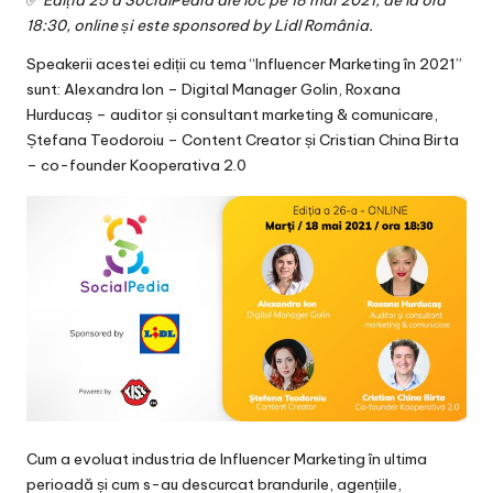
✅
Ediția 25 a SocialPedia
are loc pe 18 mai 2021, de la ora
v
18:30, online și este sponsored by Lidl România.
a
Speakerii acestei ediții cu tema “Influencer Marketing în 2021”
c
sunt: Alexandra Ion – Digital Manager Golin, Roxana
Hurducaș – auditor și consultant marketing & comunicare,
O
Ștefana Teodoroiu – Content Creator și Cristian China Birta
nl
– co-founder Kooperativa 2.0
in
e
Cum a evoluat industria de Influencer Marketing în ultima
perioadă și cum s-au descurcat brandurile, agențiile,