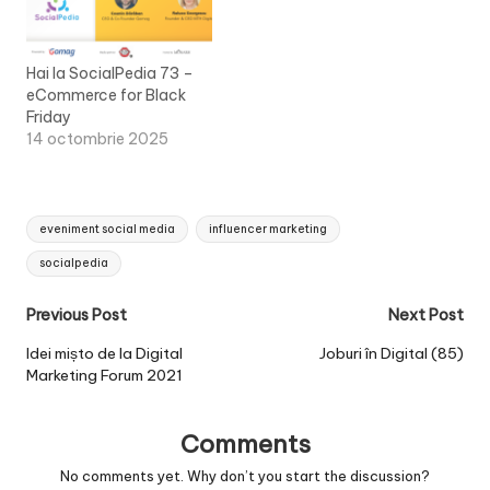
Hai la SocialPedia 73 –
eCommerce for Black
Friday
14 octombrie 2025
Tags:
eveniment social media
influencer marketing
socialpedia
Post
Previous Post
Next Post
navigation
Idei mișto de la Digital
Joburi în Digital (85)
Marketing Forum 2021
Comments
No comments yet. Why don’t you start the discussion?