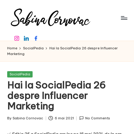
Skip
to
content
S
-
Instagram
Linkedin
Facebook
creator
a
de
Home
SocialPedia
Hai la SocialPedia 26 despre Influencer
b
conținut
Marketing
de
in
16
a
ani
Posted
SocialPedia
in
-
Hai la SocialPedia 26
C
despre Influencer
o
Marketing
r
n
By
Sabina Cornovac
6 mai 2021
No Comments
Posted
o
by