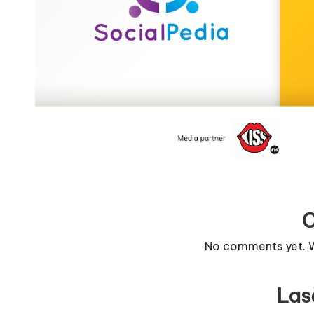
r
n
o
v
a
c
O
nl
No comments yet. Wh
i
n
Las