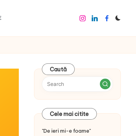
E
Instagram
Linkedin
Facebook
Caută
Cele mai citite
"De ieri mi-e foame"