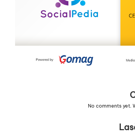
r
n
o
v
a
c
O
nl
No comments yet. Wh
i
n
Las