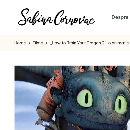
Skip
Despre 
to
S
content
-
creator
a
Home
Filme
„How to Train Your Dragon 2”, o animati
de
b
conținut
de
i
16
n
ani
-
a
C
o