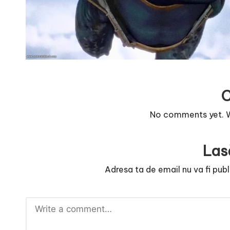
r
n
o
v
a
No comments yet. Wh
c
O
Las
nl
Adresa ta de email nu va fi publ
i
n