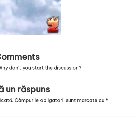
Comments
y don’t you start the discussion?
ă un răspuns
icată.
Câmpurile obligatorii sunt marcate cu
*