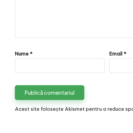
e
Nume
*
Email
*
Acest site folosește Akismet pentru a reduce sp