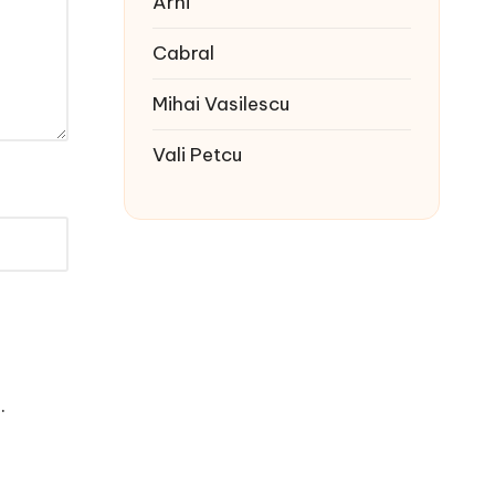
Arhi
Cabral
Mihai Vasilescu
Vali Petcu
e
.