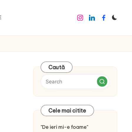
E
Instagram
Linkedin
Facebook
Caută
Cele mai citite
"De ieri mi-e foame"