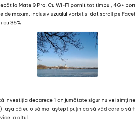
decât la Mate 9 Pro. Cu Wi-Fi pornit tot timpul, 4G+ por
de maxim, inclusiv uzualul vorbit și dat scroll pe Fac
m cu 35%.
ită investiția deoarece 1 an jumătate sigur nu vei simț
), așa că eu o să mai aștept puțin ca să văd care o să 
ice la altul.