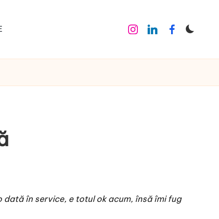
E
Instagram
Linkedin
Facebook
ă
ată în service, e totul ok acum, însă îmi fug