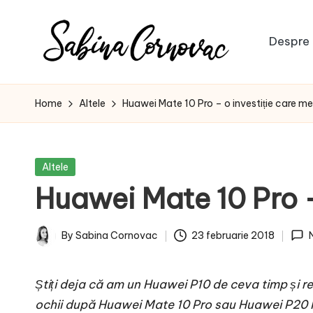
Skip
Despre 
to
S
content
-
creator
a
Home
Altele
Huawei Mate 10 Pro – o investiție care me
de
b
conținut
de
i
Posted
Altele
16
in
Huawei Mate 10 Pro –
n
ani
-
a
By
Sabina Cornovac
23 februarie 2018
Posted
C
by
Știți deja că am un Huawei P10 de ceva timp și 
o
ochii după Huawei Mate 10 Pro sau Huawei P20 Pr