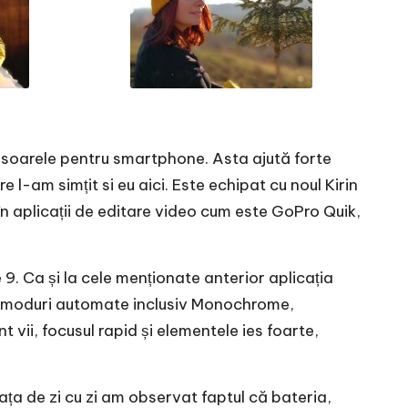
cesoarele pentru smartphone. Asta ajută forte
 l-am simțit si eu aici. Este echipat cu noul Kirin
n aplicații de editare video cum este GoPro Quik,
9. Ca și la cele menționate anterior aplicația
lte moduri automate inclusiv Monochrome,
 vii, focusul rapid și elementele ies foarte,
iața de zi cu zi am observat faptul că bateria,