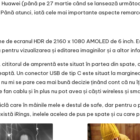
a Huawei (până pe 27 martie când se lansează următoare
Până atunci, iată cele mai importante aspecte remarcat
me de ecranul HDR de 2160 x 1080 AMOLED de 6 inch. Est
pentru vizualizarea și editarea imaginilor și a altor info
 cititorul de amprentă este situat în partea din spate,
tă. Un conector USB de tip C este situat la marginea de 
nu mi se pare cea mai bună decizie ținând cont că nu îți
are fan cablu și în plus nu pot avea și căști wireless și 
iclă care în mâinile mele e destul de safe, dar pentru o
stă iRings, inelele acelea de pus pe spate și cu care poț