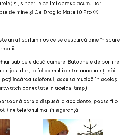
le) și, sincer, e ce îmi doresc acum. Dar
e de mine și Cel Drag la Mate 10 Pro 🙂
e un afișaj luminos ce se descurcă bine în soare
rmații.
 chiar sub cele două camere. Butoanele de pornire
jos, dar, la fel ca mulți dintre concurenții săi,
 poți încărca telefonul, asculta muzică în același
smartwatch conectate in același timp).
 persoană care e dispusă la accidente, poate fi o
i ține telefonul mai în siguranță.