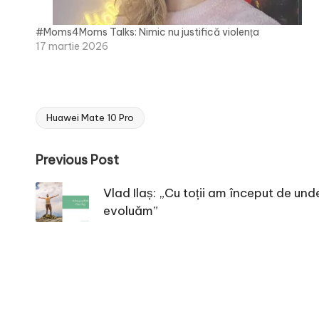
#Moms4Moms Talks: Nimic nu justifică violența
17 martie 2026
Huawei Mate 10 Pro
Tags:
Post
Previous Post
navigation
Vlad Ilaș: „Cu toții am început de un
evoluăm”