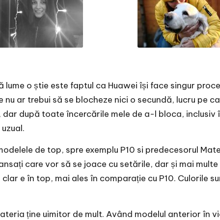
ă lume o știe este faptul ca Huawei își face singur pro
nu ar trebui să se blocheze nici o secundă, lucru pe care
ar după toate încercările mele de a-l bloca, inclusiv î
 uzual.
modelele de top, spre exemplu P10 si predecesorul Mate 
vansați care vor să se joace cu setările, dar și mai mu
lar e în top, mai ales în comparație cu P10. Culorile sunt
ateria ține uimitor de mult. Având modelul anterior în v