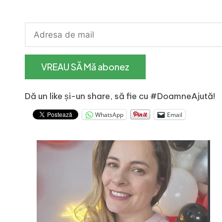
Dă un like și-un share, să fie cu #DoamneAjută!
WhatsApp
Email