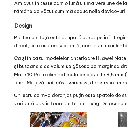
e
Am avut în teste cam o lună ultima versiune de l
rămâne de văzut cum mă seduc noile device-uri. 
Design
Partea din față este ocupată aproape în întregi
direct, cu o culoare vibrantă, care este excelentă 
Ca și în cazul modelelor anterioare Huawei Mate,
și butoanele de volum se găsesc pe marginea dreap
Mate 10 Pro a eliminat mufa de căști de 3,5 mm ( 
timp. Mulți vă luați căști wireless, dar eu sunt m
Un lucru ce m-a deranjat puțin este spatele de st
variantă costisitoare pe termen lung. De aceea exi