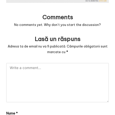
v
a
Comments
c
No comments yet. Why don’t you start the discussion?
O
nl
Lasă un răspuns
in
Adresa ta de email nu va fi publicată.
Câmpurile obligatorii sunt
marcate cu
*
e
Nume
*