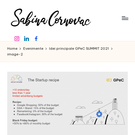
Skip
to
content
S
-
Instagram
Linkedin
Facebook
creator
a
de
Home
Evenimente
Idei principale GPeC SUMMIT 2021
b
conținut
image-2
de
in
16
a
ani
-
C
o
r
n
o