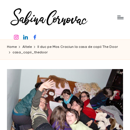
Skip
to
content
S
-
Instagram
Linkedin
Facebook
creator
a
de
Home
Altele
Il duc pe Mos Craciun la casa de copii The Door
b
conținut
casa_copii_thedoor
de
in
16
a
ani
-
C
o
r
n
o