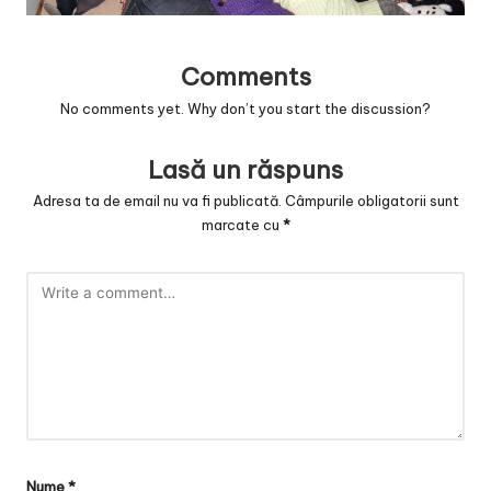
v
a
Comments
c
No comments yet. Why don’t you start the discussion?
O
nl
Lasă un răspuns
in
Adresa ta de email nu va fi publicată.
Câmpurile obligatorii sunt
marcate cu
*
e
Nume
*