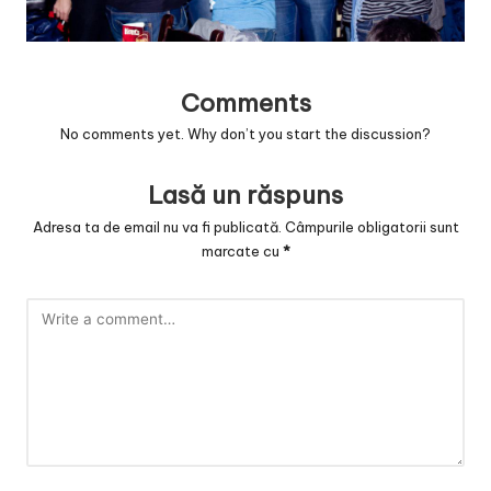
v
a
c
Comments
O
No comments yet. Why don’t you start the discussion?
nl
Lasă un răspuns
in
Adresa ta de email nu va fi publicată.
Câmpurile obligatorii sunt
e
marcate cu
*