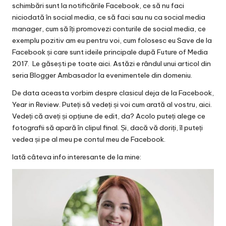
schimbări sunt la notificările Facebook, ce să nu faci
niciodată în social media, ce să faci sau nu ca social media
manager, cum să îți promovezi conturile de social media, ce
exemplu pozitiv am eu pentru voi, cum folosesc eu Save de la
Facebook și care sunt ideile principale după Future of Media
2017. Le găsești pe toate
aici
. Astăzi e rândul unui articol din
seria Blogger Ambasador la evenimentele din domeniu.
De data aceasta vorbim despre clasicul deja de la Facebook,
Year in Review. Puteți să vedeți și voi cum arată al vostru,
aici
.
Vedeți că aveți și opțiune de edit, da? Acolo puteți alege ce
fotografii să apară în clipul final. Și, dacă vă doriți, îl puteți
vedea și pe al meu pe
contul meu de Facebook
.
Iată câteva info interesante de la mine: