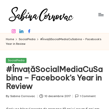
Skip
to
content
S
-
Instagram
Linkedin
Facebook
creator
a
de
Home
SocialPedia
#ÎnvațăSocialMediaCuSabina – Facebook’s
b
conținut
Year in Review
de
in
16
a
ani
Posted
SocialPedia
in
-
#ÎnvațăSocialMediaCuSa
C
bina – Facebook’s Year in
o
Review
r
n
By
Sabina Cornovac
10 decembrie 2017
1 Comment
Posted
o
by