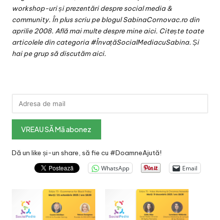
workshop-uri și prezentări despre social media &
community. În plus scriu pe blogul SabinaCornovac.ro din
aprilie 2008. Află mai multe despre mine
aici
. Citește toate
articolele din categoria #
ÎnvațăSocialMediacuSabina
. Și
hai pe grup să discutăm
aici
.
Dă un like și-un share, să fie cu #DoamneAjută!
WhatsApp
Email