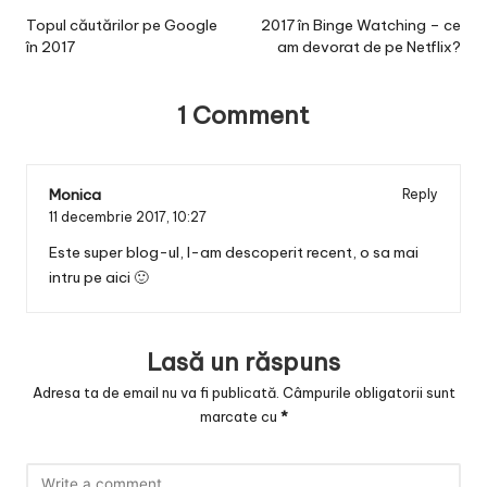
navigation
Topul căutărilor pe Google
2017 în Binge Watching – ce
în 2017
am devorat de pe Netflix?
1 Comment
Monica
Reply
11 decembrie 2017,
10:27
Este super blog-ul, l-am descoperit recent, o sa mai
intru pe aici 🙂
Lasă un răspuns
Adresa ta de email nu va fi publicată.
Câmpurile obligatorii sunt
marcate cu
*