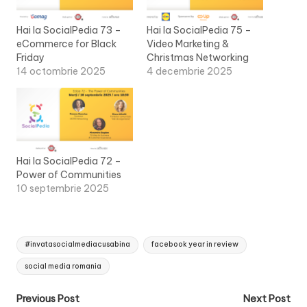
Hai la SocialPedia 73 –
Hai la SocialPedia 75 –
eCommerce for Black
Video Marketing &
Friday
Christmas Networking
14 octombrie 2025
4 decembrie 2025
Hai la SocialPedia 72 –
Power of Communities
10 septembrie 2025
Tags:
#invatasocialmediacusabina
facebook year in review
social media romania
Post
Previous Post
Next Post