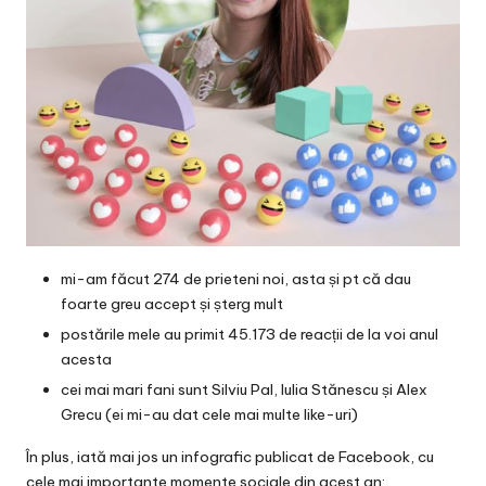
mi-am făcut 274 de prieteni noi, asta și pt că dau
foarte greu accept și șterg mult
postările mele au primit 45.173 de reacții de la voi anul
acesta
cei mai mari fani sunt
Silviu Pal
,
Iulia Stănescu
și
Alex
Grecu
(ei mi-au dat cele mai multe like-uri)
În plus, iată mai jos un infografic publicat de Facebook, cu
cele mai importante momente sociale din acest an: