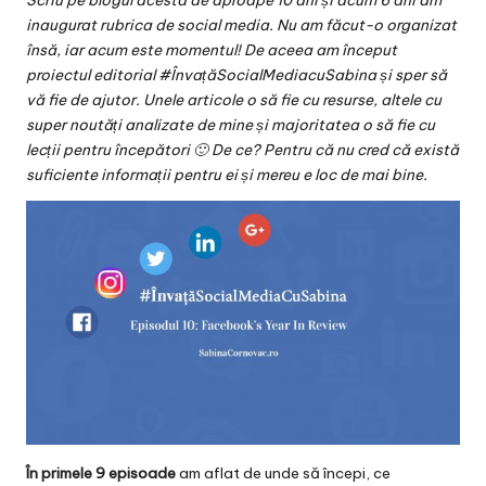
Scriu pe blogul acesta de aproape 10 ani și acum 6 ani am
v
inaugurat rubrica de social media. Nu am făcut-o organizat
a
însă, iar acum este momentul! De aceea am început
proiectul editorial #
ÎnvațăSocialMediacuSabina
și sper să
c
vă fie de ajutor. Unele articole o să fie cu resurse, altele cu
O
super noutăți analizate de mine și majoritatea o să fie cu
lecții pentru începători 🙂 De ce? Pentru că nu cred că există
nl
suficiente informații pentru ei și mereu e loc de mai bine.
in
e
În primele 9 episoade
am aflat de unde să începi, ce