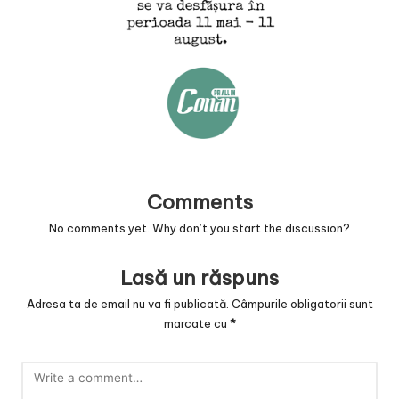
v
a
c
O
nl
in
e
Comments
No comments yet. Why don’t you start the discussion?
Lasă un răspuns
Adresa ta de email nu va fi publicată.
Câmpurile obligatorii sunt
marcate cu
*