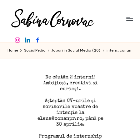
Skip
to
content
S
-
Instagram
Linkedin
Facebook
creator
a
de
Home
SocialPedia
Joburi in Social Media (20)
intern_conan
b
conținut
de
in
16
a
ani
-
C
o
r
n
o