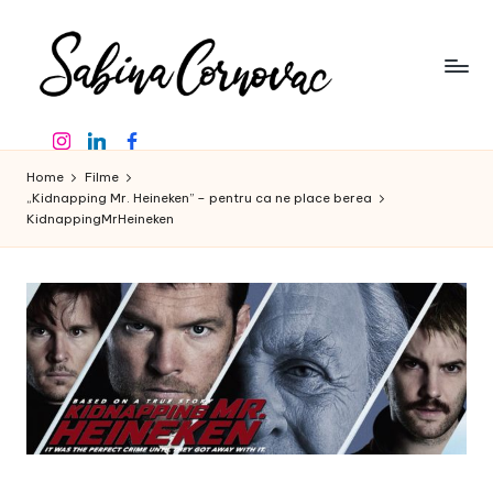
Skip
to
content
S
-
Instagram
Linkedin
Facebook
creator
a
de
Home
Filme
b
conținut
„Kidnapping Mr. Heineken” – pentru ca ne place berea
KidnappingMrHeineken
de
in
16
a
ani
-
C
o
r
n
o