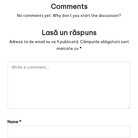
v
Comments
a
No comments yet. Why don’t you start the discussion?
c
Lasă un răspuns
O
Adresa ta de email nu va fi publicată.
Câmpurile obligatorii sunt
nl
marcate cu
*
in
e
Nume
*