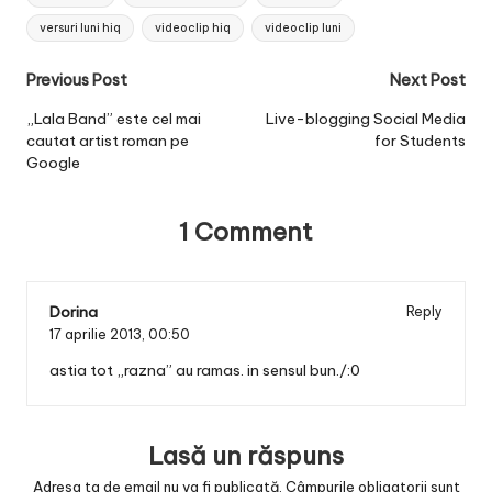
versuri luni hiq
videoclip hiq
videoclip luni
Post
Previous Post
Next Post
navigation
„Lala Band” este cel mai
Live-blogging Social Media
cautat artist roman pe
for Students
Google
1 Comment
Dorina
Reply
17 aprilie 2013,
00:50
astia tot „razna” au ramas. in sensul bun./:0
Lasă un răspuns
Adresa ta de email nu va fi publicată.
Câmpurile obligatorii sunt