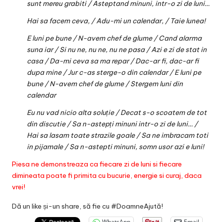
sunt mereu grabiti / Asteptand minuni, intr-o zi de luni…
Hai sa facem ceva, / Adu-mi un calendar, / Taie lunea!
E luni pe bune / N-avem chef de glume / Cand alarma
suna iar / Si nu ne, nu ne, nu ne pasa / Azi e zi de stat in
casa / Da-mi ceva sa ma repar / Dac-ar fi, dac-ar fi
dupa mine / Jur c-as sterge-o din calendar / E luni pe
bune / N-avem chef de glume / Stergem luni din
calendar
Eu nu vad nicio alta soluție / Decat s-o scoatem de tot
din discutie / Sa n-astepți minuni intr-o zi de luni… /
Hai sa lasam toate strazile goale / Sa ne imbracam toti
in pijamale / Sa n-astepti minuni, somn usor azi e luni!
Piesa ne demonstreaza ca fiecare zi de luni si fiecare
dimineata poate fi primita cu bucurie, energie si curaj, daca
vrei!
Dă un like și-un share, să fie cu #DoamneAjută!
WhatsApp
Email