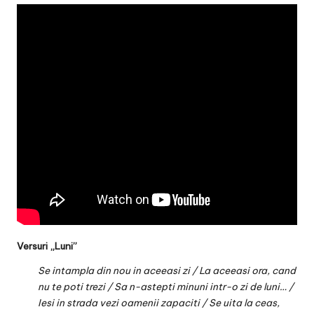
Versuri „Luni”
Se intampla din nou in aceeasi zi / La aceeasi ora, cand
nu te poti trezi / Sa n-astepti minuni intr-o zi de luni… /
Iesi in strada vezi oamenii zapaciti / Se uita la ceas,