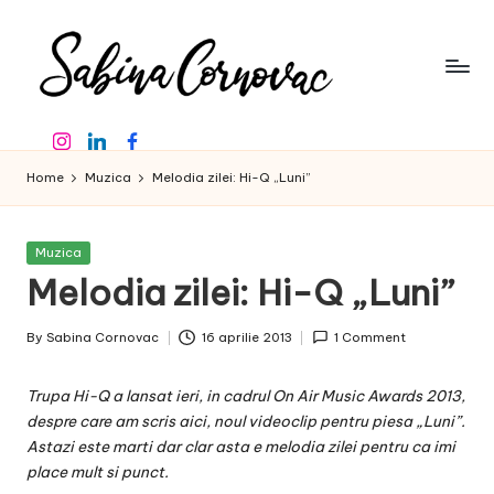
Skip
to
content
S
-
Instagram
Linkedin
Facebook
creator
a
de
Home
Muzica
Melodia zilei: Hi-Q „Luni”
b
conținut
de
in
16
Posted
Muzica
a
ani
in
Melodia zilei: Hi-Q „Luni”
-
C
By
Sabina Cornovac
16 aprilie 2013
1 Comment
o
Posted
by
r
Trupa Hi-Q a lansat ieri, in cadrul On Air Music Awards 2013,
n
despre care am scris
aici
, noul videoclip pentru piesa „Luni”.
Astazi este marti dar clar asta e melodia zilei pentru ca imi
o
place mult si punct.