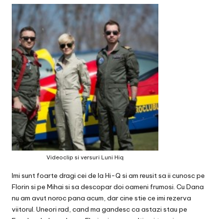
v
a
c
O
nl
in
e
Videoclip si versuri Luni Hiq
Imi sunt foarte dragi cei de la Hi-Q si am reusit sa ii cunosc pe
Florin
si pe Mihai si sa descopar doi oameni frumosi. Cu Dana
nu am avut noroc pana acum, dar cine stie ce imi rezerva
viitorul. Uneori rad, cand ma gandesc ca astazi stau pe