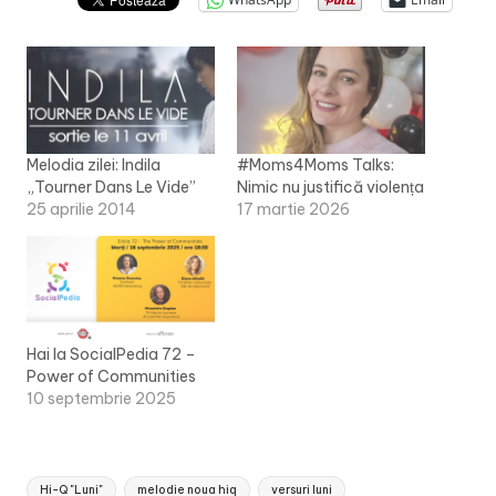
Melodia zilei: Indila
#Moms4Moms Talks:
„Tourner Dans Le Vide”
Nimic nu justifică violența
25 aprilie 2014
17 martie 2026
Hai la SocialPedia 72 –
Power of Communities
10 septembrie 2025
Tags:
Hi-Q "Luni"
melodie noua hiq
versuri luni