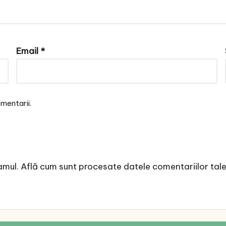
Email
*
mentarii.
amul.
Află cum sunt procesate datele comentariilor tal