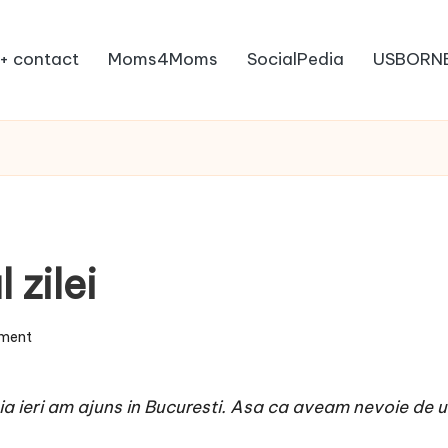
+ contact
Moms4Moms
SocialPedia
USBORN
zilei
ment
abia ieri am ajuns in Bucuresti. Asa ca aveam nevoie 