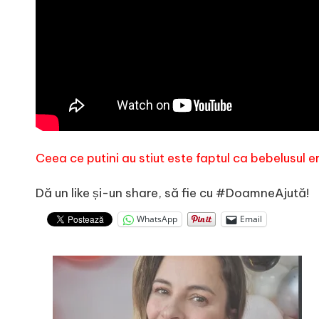
e
Ceea ce putini au stiut este faptul ca bebelusul e
Dă un like și-un share, să fie cu #DoamneAjută!
WhatsApp
Email