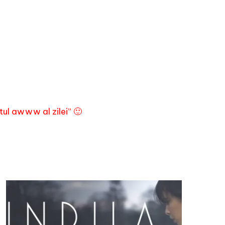
tul awww al zilei” 🙂