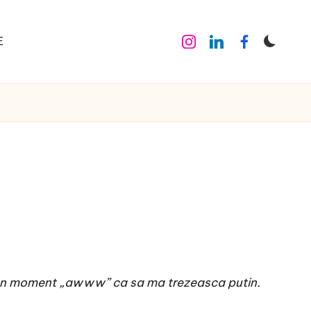
E
Instagram
Linkedin
Facebook
de un moment „awww” ca sa ma trezeasca putin.