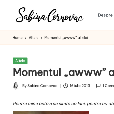
Skip
Despre 
to
S
content
-
creator
a
Home
Altele
Momentul „awww” al zilei
de
b
conținut
de
i
Posted
Altele
16
in
Momentul „awww” al 
n
ani
-
a
By
Sabina Cornovac
16 iulie 2013
1 Com
Posted
C
by
Pentru mine astazi se simte ca luni, pentru ca 
o