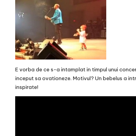
r
n
o
v
a
c
E vorba de ce s-a intamplat in timpul unui concer
inceput sa ovationeze. Motivul? Un bebelus a intra
O
inspirate!
nl
i
n