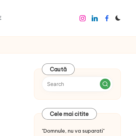
E
Instagram
Linkedin
Facebook
Caută
Cele mai citite
"Domnule, nu va suparati"