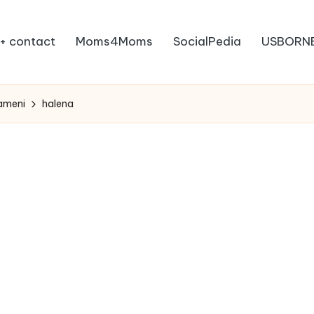
+ contact
Moms4Moms
SocialPedia
USBORN
oameni
halena