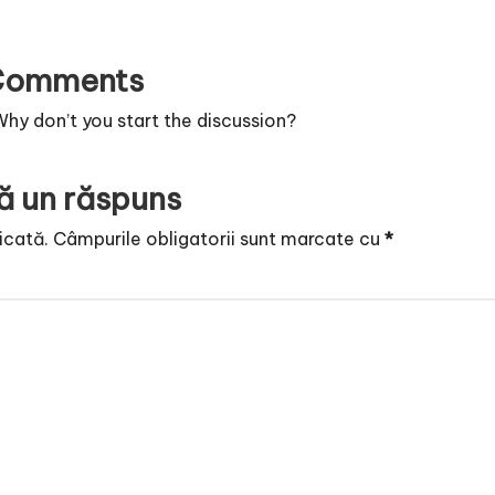
Comments
y don’t you start the discussion?
ă un răspuns
icată.
Câmpurile obligatorii sunt marcate cu
*