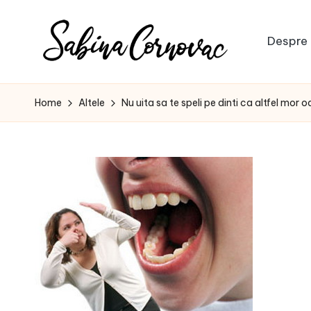
Skip
Despre 
to
S
content
-
creator
a
Home
Altele
Nu uita sa te speli pe dinti ca altfel mor 
de
b
conținut
de
i
16
n
ani
-
a
C
o