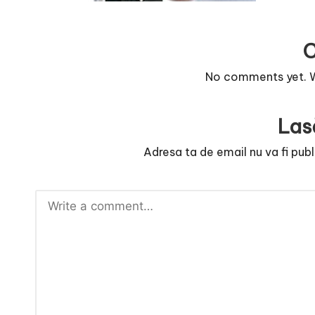
r
n
o
No comments yet. Wh
v
Las
a
Adresa ta de email nu va fi publ
c
O
nl
i
n