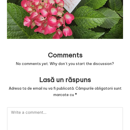
v
a
c
O
nl
in
Comments
e
No comments yet. Why don’t you start the discussion?
Lasă un răspuns
Adresa ta de email nu va fi publicată.
Câmpurile obligatorii sunt
marcate cu
*