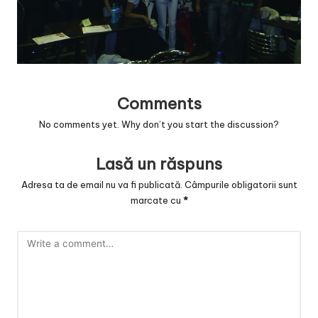
v
a
c
O
Comments
nl
No comments yet. Why don’t you start the discussion?
in
e
Lasă un răspuns
Adresa ta de email nu va fi publicată.
Câmpurile obligatorii sunt
marcate cu
*