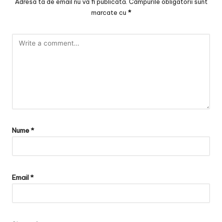
Adresa ta de email nu va fi publicată.
Câmpurile obligatorii sunt
marcate cu
*
Nume
*
Email
*