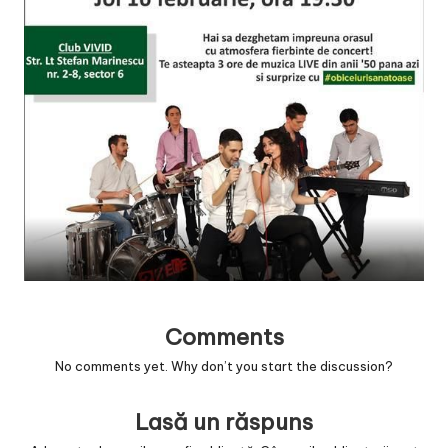
v
a
c
O
nl
in
e
Comments
No comments yet. Why don’t you start the discussion?
Lasă un răspuns