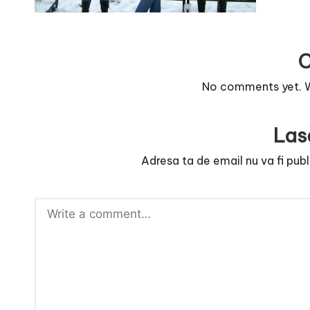
r
n
o
No comments yet. Wh
v
a
Las
c
Adresa ta de email nu va fi publ
O
nl
i
n