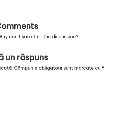
Comments
y don’t you start the discussion?
ă un răspuns
icată.
Câmpurile obligatorii sunt marcate cu
*