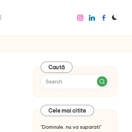
E
Instagram
Linkedin
Facebook
Caută
Cele mai citite
"Domnule, nu va suparati"